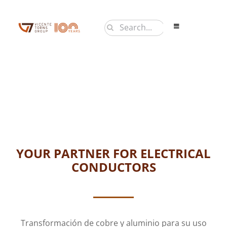
Saltar
al
Buscar:
Toggle
contenido
Navigation
PRODUCTOS
EMPRESA
NOTICIAS
CONTACTO
EN
YOUR PARTNER FOR ELECTRICAL
CONDUCTORS
Transformación de cobre y aluminio para su uso