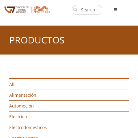
Saltar
Buscar:
al
Toggle
Navigation
contenido
PRODUCTOS
PRODUCTOS
EMPRESA
NOTICIAS
CONTACTO
EN
All
Alimentación
Automoción
Electrico
Electrodomésticos