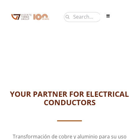
Saltar
al
Buscar:
Toggle
contenido
Navigation
PRODUCTOS
EMPRESA
NOTICIAS
CONTACTO
EN
YOUR PARTNER FOR ELECTRICAL
CONDUCTORS
Transformación de cobre y aluminio para su uso