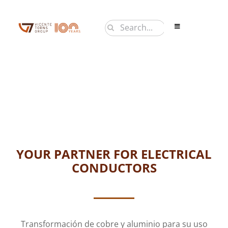
Saltar
al
Buscar:
Toggle
contenido
Navigation
PRODUCTOS
EMPRESA
NOTICIAS
CONTACTO
EN
YOUR PARTNER FOR ELECTRICAL
CONDUCTORS
Transformación de cobre y aluminio para su uso