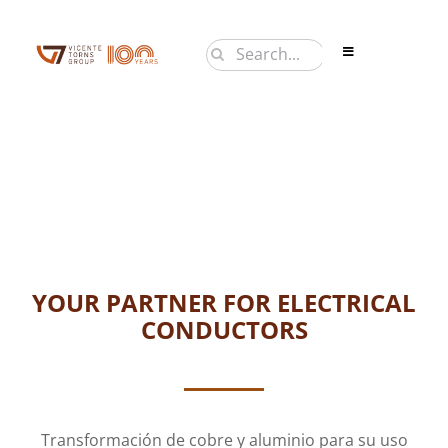
Saltar
al
Buscar:
Toggle
contenido
Navigation
PRODUCTOS
EMPRESA
NOTICIAS
CONTACTO
EN
YOUR PARTNER FOR ELECTRICAL
CONDUCTORS
Transformación de cobre y aluminio para su uso