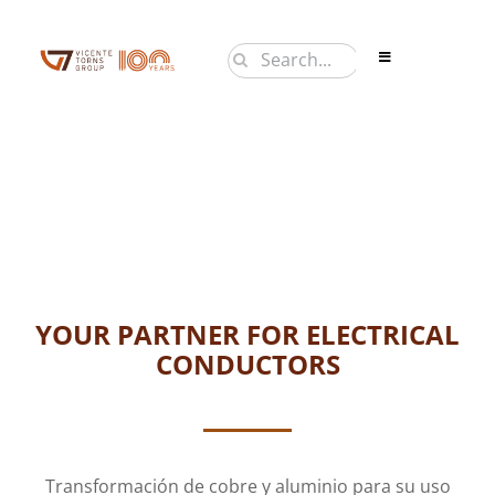
Saltar
al
Buscar:
Toggle
contenido
Navigation
PRODUCTOS
EMPRESA
NOTICIAS
CONTACTO
EN
YOUR PARTNER FOR ELECTRICAL
CONDUCTORS
Transformación de cobre y aluminio para su uso