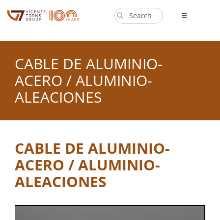
Saltar
Buscar:
al
Toggle
Navigation
contenido
PRODUCTOS
CABLE DE ALUMINIO-
EMPRESA
ACERO / ALUMINIO-
NOTICIAS
ALEACIONES
CONTACTO
EN
CABLE DE ALUMINIO-
ACERO / ALUMINIO-
ALEACIONES