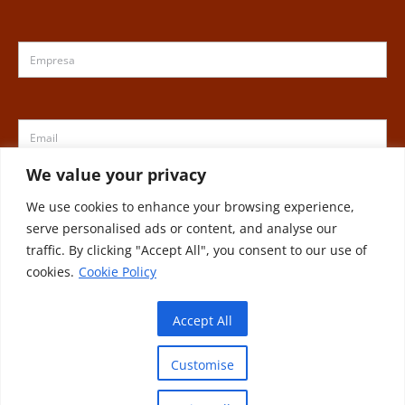
We value your privacy
We use cookies to enhance your browsing experience,
serve personalised ads or content, and analyse our
traffic. By clicking "Accept All", you consent to our use of
cookies.
Cookie Policy
ENVIAR
Accept All
Customise
VICENTE TORNS | C:Compositor Wagner 24 Pol. Ind. Can jardí | 08191 Rubí
(Barcelona) | Tel:(+34)93 586 28 00 | Fax:(+34)93 697 82 82