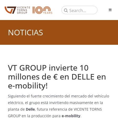
Saltar
Buscar:
al
Toggl
Naviga
contenido
PRODUCTOS
NOTICIAS
EMPRESA
NOTICIAS
CONTACTO
EN
VT GROUP invierte 10
millones de € en DELLE en
e-mobility!
Siguiendo el fuerte crecimiento del mercado del vehículo
eléctrico, el grupo está invirtiendo masivamente en la
planta de
Delle
, futura referencia de VICENTE TORNS
GROUP en la producción para
e-mobility
.